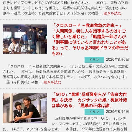
西テレビ／フジテレビ系）の第6話が5日に放送された。 本作は、警察の正義
よりも復讐（ふくしゅう）を優先し、秘密の共犯関係を結んだ一匹おおかみの
刑事・磯貝（横山裕）と第六感女子ヒナタ（関水渚）の物語 …
続きを読む
「クロスロード ～救命救急の約束～」
「人間関係、特に人を指導するのはすご
く難しいと感じた」「船越英一郎さんが
『刑事面に似ていると言われたことがあ
る』って、そりゃあ2時間ドラマの帝王だ
もの」
2026年8月6日
ドラマ
「クロスロード ～救命救急の約束～」（テレビ朝日系）の第5話が4日に放送
された。 本作は、救命救急医療の最前線でもがく、若き救命医・救急隊員・
警察官らの正義と成長を描く本格医療ドラマ。（※以下、ネタバレを含みます）
遥（今田美桜）や桐 …
続きを読む
「GTO」“鬼塚”反町隆史らが「告白大作
戦」を決行 「カジサックの娘・梶原叶渚
は華がある」「黒幕の正体は誰」
2026年8月4日
ドラマ
反町隆史が主演するドラマ「GTO」（カンテ
レ・フジテレビ系）の第3話が、3日に放送され
た。（※以下、ネタバレを含みます） 本作は、1998年に放送されて人気を博