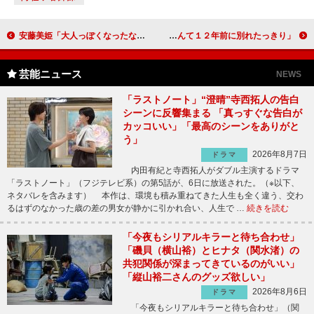
安藤美姫「大人っぽくなったなと思っていただけたら」 アイスショー制作発表会見で意気込みを
マツコ、早乙女＆西山を祝福 「私なんて１２年前に別れたっきり」
芸能ニュース
NEWS
「ラストノート」“澄晴”寺西拓人の告白
シーンに反響集まる 「真っすぐな告白が
カッコいい」「最高のシーンをありがと
う」
2026年8月7日
ドラマ
内田有紀と寺西拓人がダブル主演するドラマ
「ラストノート」（フジテレビ系）の第5話が、6日に放送された。（※以下、
ネタバレを含みます） 本作は、環境も積み重ねてきた人生も全く違う、交わ
るはずのなかった歳の差の男女が静かに引かれ合い、人生で …
続きを読む
「今夜もシリアルキラーと待ち合わせ」
「磯貝（横山裕）とヒナタ（関水渚）の
共犯関係が深まってきているのがいい」
「縦山裕二さんのグッズ欲しい」
2026年8月6日
ドラマ
「今夜もシリアルキラーと待ち合わせ」（関