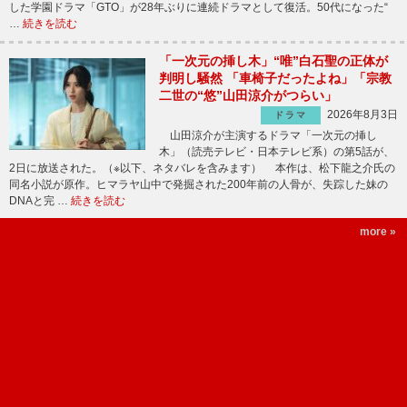
した学園ドラマ「GTO」が28年ぶりに連続ドラマとして復活。50代になった“
…
続きを読む
「一次元の挿し木」“唯”白石聖の正体が
判明し騒然 「車椅子だったよね」「宗教
二世の“悠”山田涼介がつらい」
2026年8月3日
ドラマ
山田涼介が主演するドラマ「一次元の挿し
木」（読売テレビ・日本テレビ系）の第5話が、
2日に放送された。（※以下、ネタバレを含みます） 本作は、松下龍之介氏の
同名小説が原作。ヒマラヤ山中で発掘された200年前の人骨が、失踪した妹の
DNAと完 …
続きを読む
more »