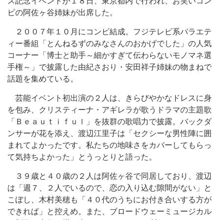
ス記念イベントが１８日、東京都内で行われ、お笑いコン
ビの阿佐ヶ谷姉妹が出席した。
２００７年１０月にコンビ結成。フジテレビ系バラエテ
ィー番組「とんねるずのみなさんのおかげでした」の人気
コーナー「博士と助手～細かすぎて伝わらないモノマネ選
手権～」で披露した由紀さおり・安田祥子姉妹の物まねで
話題を集めている。
芸能イベント初出演の２人は、きらびやかなドレスに身
を包み、クリスティーナ・アギレラが歌うドラマの主題歌
「Ｂｅａｕｔｉｆｕｌ」を抜群の歌唱力で披露。バックダ
ンサーが花を添え、渡辺江里子は「セクシーな男性陣に囲
まれてよかったです。私たちの地味さをカバーしてもらっ
て気持ちよかった」とうっとりと語った。
３９歳と４０歳の２人は阿佐ヶ谷で同居しており、渡辺
は「週７、２人でいるので、恋の入り込む隙間がない」と
こぼし、木村美穂も「４０代のうちにお付き合いする方が
できれば」と控えめ。また、ブロードウェーミュージカル