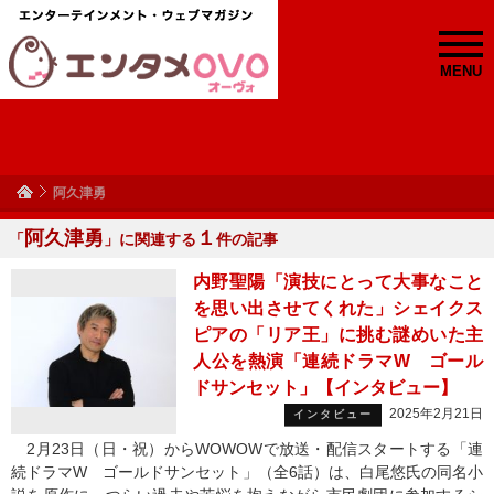
MENU
阿久津勇
阿久津勇
１
「
」に関連する
件の記事
内野聖陽「演技にとって大事なこと
を思い出させてくれた」シェイクス
ピアの「リア王」に挑む謎めいた主
人公を熱演「連続ドラマW ゴール
ドサンセット」【インタビュー】
2025年2月21日
インタビュー
2月23日（日・祝）からWOWOWで放送・配信スタートする「連
続ドラマW ゴールドサンセット」（全6話）は、白尾悠氏の同名小