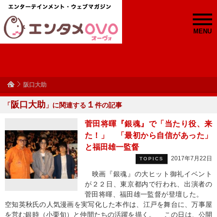
MENU
阪口大助
阪口大助
１
「
」に関連する
件の記事
菅田将暉『銀魂』で「当たり役、来
た！」 「最初から自信があった」
と福田雄一監督
2017年7月22日
TOPICS
映画『銀魂』の大ヒット御礼イベント
が２２日、東京都内で行われ、出演者の
菅田将暉、福田雄一監督が登壇した。
空知英秋氏の人気漫画を実写化した本作は、江戸を舞台に、万事屋
を営む銀時（小栗旬）と仲間たちの活躍を描く。 この日は、公開