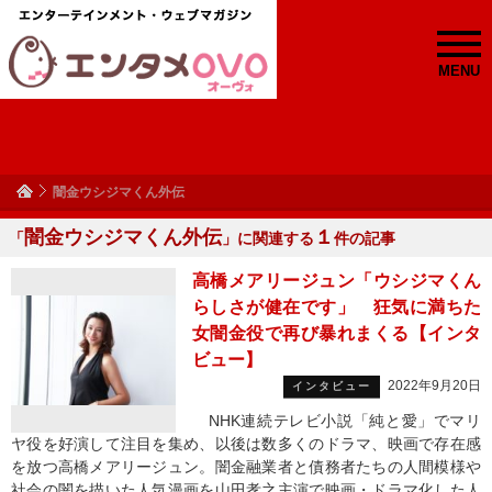
MENU
闇金ウシジマくん外伝
闇金ウシジマくん外伝
１
「
」に関連する
件の記事
高橋メアリージュン「ウシジマくん
らしさが健在です」 狂気に満ちた
女闇金役で再び暴れまくる【インタ
ビュー】
2022年9月20日
インタビュー
NHK連続テレビ小説「純と愛」でマリ
ヤ役を好演して注目を集め、以後は数多くのドラマ、映画で存在感
を放つ高橋メアリージュン。闇金融業者と債務者たちの人間模様や
社会の闇を描いた人気漫画を山田孝之主演で映画・ドラマ化した人