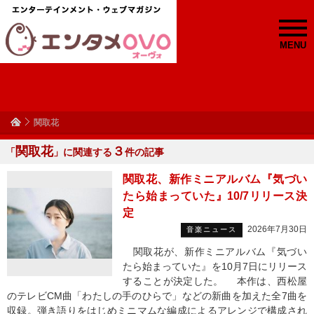
MENU
関取花
関取花
３
「
」に関連する
件の記事
関取花、新作ミニアルバム『気づい
たら始まっていた』10/7リリース決
定
2026年7月30日
音楽ニュース
関取花が、新作ミニアルバム『気づい
たら始まっていた』を10月7日にリリース
することが決定した。 本作は、西松屋
のテレビCM曲「わたしの手のひらで」などの新曲を加えた全7曲を
収録。弾き語りをはじめミニマムな編成によるアレンジで構成され