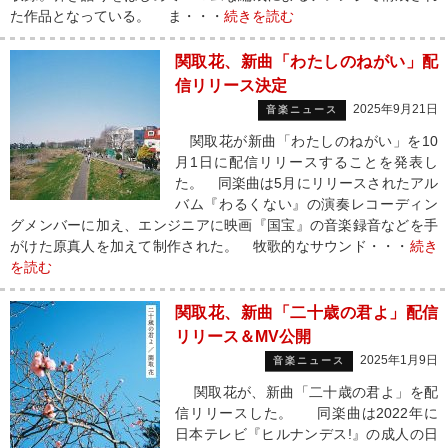
た作品となっている。 ま・・・
続きを読む
関取花、新曲「わたしのねがい」配
信リリース決定
2025年9月21日
音楽ニュース
関取花が新曲「わたしのねがい」を10
月1日に配信リリースすることを発表し
た。 同楽曲は5月にリリースされたアル
バム『わるくない』の演奏レコーディン
グメンバーに加え、エンジニアに映画『国宝』の音楽録音などを手
がけた原真人を加えて制作された。 牧歌的なサウンド・・・
続き
を読む
関取花、新曲「二十歳の君よ」配信
リリース＆MV公開
2025年1月9日
音楽ニュース
関取花が、新曲「二十歳の君よ」を配
信リリースした。 同楽曲は2022年に
日本テレビ『ヒルナンデス!』の成人の日