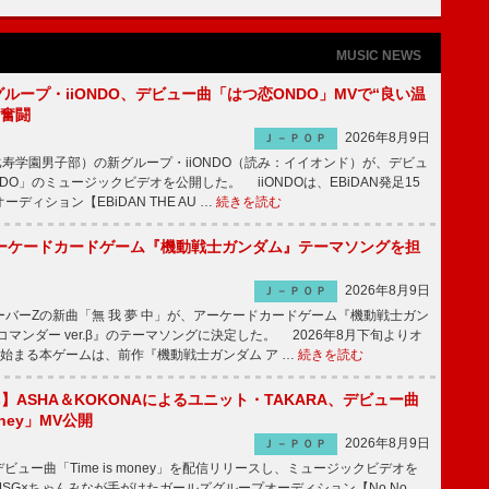
MUSIC NEWS
新グループ・iiONDO、デビュー曲「はつ恋ONDO」MVで“良い温
に奮闘
2026年8月9日
Ｊ－ＰＯＰ
比寿学園男子部）の新グループ・iiONDO（読み：イイオンド）が、デビュ
DO」のミュージックビデオを公開した。 iiONDOは、EBiDAN発足15
ディション【EBiDAN THE AU …
続きを読む
ーケードカードゲーム『機動戦士ガンダム』テーマソングを担
2026年8月9日
Ｊ－ＰＯＰ
バーZの新曲「無 我 夢 中」が、アーケードカードゲーム『機動戦士ガン
コマンダー ver.β』のテーマソングに決定した。 2026年8月下旬よりオ
始まる本ゲームは、前作『機動戦士ガンダム ア …
続きを読む
irls】ASHA＆KOKONAによるユニット・TAKARA、デビュー曲
money」MV公開
2026年8月9日
Ｊ－ＰＯＰ
ビュー曲「Time is money」を配信リリースし、ミュージックビデオを
SG×ちゃんみなが手がけたガールズグループオーディション【No No