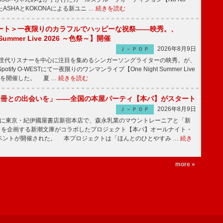
したASHAとKOKONAによる新ユニ …
続きを読む
ート＞一夜限りのカラフルでハッピーな祝祭――映秀。、
 Summer Live 2026 ～色祭～】開催
2026年8月9日
Ｊ－ＰＯＰ
同世代リスナーを中心に注目を集めるシンガーソングライターの映秀。が、
otify O-WESTにて一夜限りのワンマンライブ【One Night Summer Live
～】を開催した。 夏 …
続きを読む
1冊との出会いを」――全国の本屋パーティ【本パ】がスタート
2026年8月9日
Ｊ－ＰＯＰ
8日に東京・紀伊國屋書店新宿本店で、森永乳業のマウントレーニアと「新
冊」を企画する新潮文庫がコラボしたプロジェクト【本パ】オールナイト・
ベントが開催された。 本プロジェクトは「ほんとのひとやすみ …
続き
more »