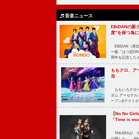
音楽ニュース
EBiDANの
度”を保つ為
EBiDAN（恵
ー曲「はつ恋ON
周年を記念したオー
ももクロ、ア
当
ももいろクロー
ダム アーセナル
ープンβテストが
【No No G
「Time is 
TAKARAが、デ
公開した。 BM