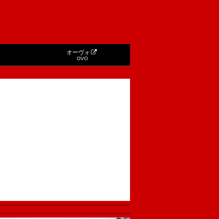
オーヴォ
OVO