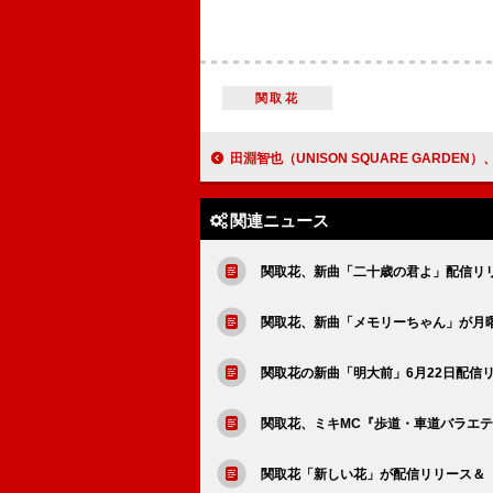
関取花
田淵智也（UNISON SQUARE GARDEN）、ソロカバーアルバム『田淵智也』
関連ニュース
関取花、新曲「二十歳の君よ」配信リ
関取花、新曲「メモリーちゃん」が月
関取花の新曲「明大前」6月22日配信リ
関取花、ミキMC『歩道・車道バラエテ
関取花「新しい花」が配信リリース＆