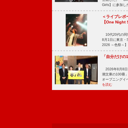
Girls】に参加
＜ライブレポ
【One Night
10代20代の
8月1日に東京・Sp
2026 ～色祭
「自分だけの
2026年8月
潮文庫の100
オープニングイ
を読む