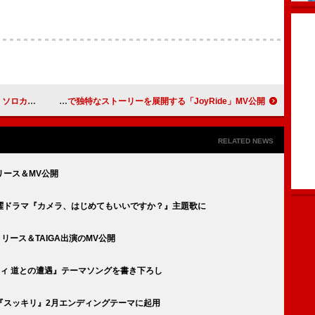
12月リリース
CORTIS、逆再生で独特なストーリーを展開する「JoyRide」MV公開
RELATED NEWS
リース＆MV公開
曜ドラマ『カメラ、はじめてもいいですか？』主題歌に
リース＆TAIGA出演のMV公開
ィ 道との遭遇』テーマソングを書き下ろし
『スッキリ』2月エンディングテーマに起用