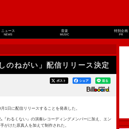
ニュース
音楽
特別企画
NEWS
MUSIC
PR
しのねがい」配信リリース決定
ポスト
シェア
送る
月1日に配信リリースすることを発表した。
ム『わるくない』の演奏レコーディングメンバーに加え、エン
を手がけた原真人を加えて制作された。