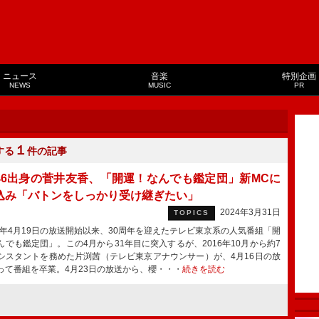
ニュース
音楽
特別企画
NEWS
MUSIC
PR
１
する
件の記事
46出身の菅井友香、「開運！なんでも鑑定団」新MCに
込み「バトンをしっかり受け継ぎたい」
2024年3月31日
TOPICS
4年4月19日の放送開始以来、30周年を迎えたテレビ東京系の人気番組「開
んでも鑑定団」。この4月から31年目に突入するが、2016年10月から約7
シスタントを務めた片渕茜（テレビ東京アナウンサー）が、4月16日の放
って番組を卒業。4月23日の放送から、櫻・・・
続きを読む