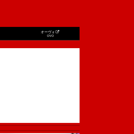
オーヴォ
OVO