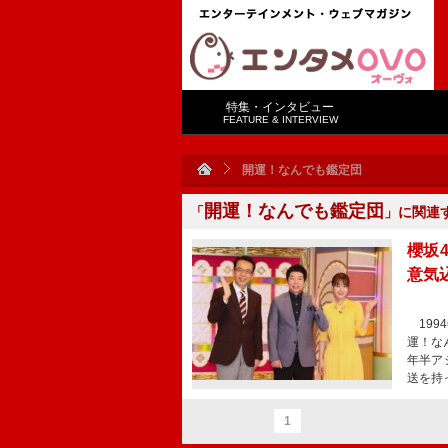
特集・インタビュー
FEATURE & INTERVIEW
開運！なんでも鑑定団
開運！なんでも鑑定団
「
」に関連
櫻坂
意気
199
運！な
年半ア
送を持
1