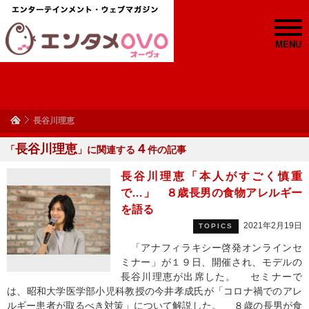
MENU
長谷川理恵
長谷川理恵
４
「
」に関連する
件の記事
長谷川理恵「本人がすごく慎重
で…」 ８歳長男の食物アレルギー
を語る
2021年2月19日
TOPICS
「アナフィラキシー啓発オンラインセ
ミナー」が１９日、開催され、モデルの
長谷川理恵が出席した。 セミナーで
は、昭和大学医学部小児科教授の今井孝成氏が「コロナ禍でのアレ
ルギー患者が取るべき対策」について解説した。 ８歳の長男が食