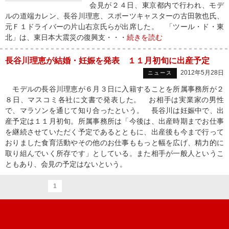
会見が２４日、東京都内で行われ、モデ
ルの道端カレン、長谷川理恵、スポーツキャスターの古田敦也氏、
元Ｆ１ドライバーの片山右京氏らが出席した。 「ツール・ド・東
北」は、東日本大震災の復興支・・・
続きを読む
長谷川理恵が結婚・妊娠を発表 １１月初旬に出産予定
2012年5月28日
ニュース
モデルの長谷川理恵が６月３日に入籍することを所属事務所が２
８日、マスコミ各社に文書で発表した。 お相手は実業家の男性
で、マラソンを通じて知り合ったという。 長谷川は妊娠中で、出
産予定は１１月初旬。所属事務所は「今後は、出産時期までお仕事
を継続させていただく予定であるとともに、出産後も今まで行って
おりました食育活動やその他のお仕事ももっと幅を広げ、精力的に
取り組んでいく所存です」としている。また相手が一般人というこ
ともあり、会見の予定はないという。
1