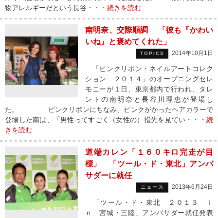
物アレルギーだという長谷・・・
続きを読む
南明奈、交際順調 「彼も『かわい
いね』と褒めてくれた」
2014年10月1日
TOPICS
「ピンクリボン・ネイルアートコレク
ション ２０１４」のオープニングセレ
モニーが１日、東京都内で行われ、タレ
ントの南明奈と長谷川理恵が登場し
た。 ピンクリボンにちなみ、ピンクがかったヘアカラーで
登場した南は、「男性ってすごく（女性の）指先を見てい・・・
続
きを読む
道端カレン「１６０キロ完走が目
標」 「ツール・ド・東北」アンバ
サダーに就任
2013年6月24日
ニュース
「ツール・ド・東北 ２０１３ ｉ
ｎ 宮城・三陸」アンバサダー就任発表