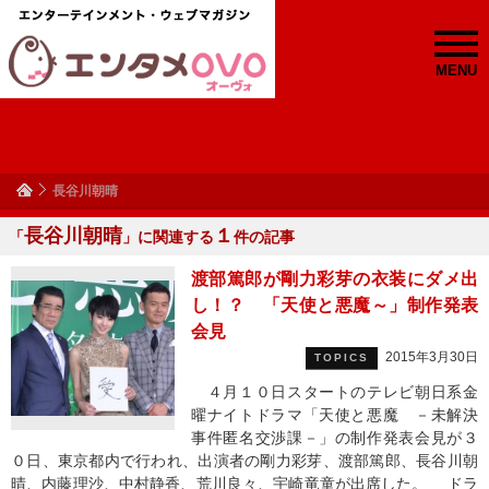
MENU
長谷川朝晴
長谷川朝晴
１
「
」に関連する
件の記事
渡部篤郎が剛力彩芽の衣装にダメ出
し！？ 「天使と悪魔～」制作発表
会見
2015年3月30日
TOPICS
４月１０日スタートのテレビ朝日系金
曜ナイトドラマ「天使と悪魔 －未解決
事件匿名交渉課－」の制作発表会見が３
０日、東京都内で行われ、出演者の剛力彩芽、渡部篤郎、長谷川朝
晴、内藤理沙、中村静香、荒川良々、宇崎竜童が出席した。 ドラ