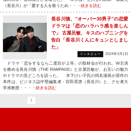
（長谷川）が「愛する人を救うため・・・
続きを読む
長谷川慎、“オーバー30男子”の恋愛
ドラマは「恋のハラハラ感を楽しん
で」 古屋呂敏、キスのハプニングを
告白「長谷川くんにキュンとしまし
た」
2024年3月1日
インタビュー
ドラマ「恋をするなら二度目が上等」の取材会が行われ、W主演
を務める長谷川慎（THE RAMPAGE）と古屋呂敏が、お互いの魅力
やドラマの見どころを語った。 木下けい子氏の同名漫画が原作の
本作は、ビジネス誌中堅編集者・宮田晃啓（長谷川）と、クセ者大
学准教授・・・・
続きを読む
1