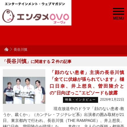
MENU
長谷川慎
長谷川慎
２
「
」に関連する
件の記事
「顔のない患者」主演の長谷川慎
「全てに伏線が張られています」 樋
口日奈、井上想良、曽田陵介と
の“日向ぼっこ”エピソードも披露
2026年1月22日
特集・インタビュー
現在放送中のドラマ「顔のない患者-救
うか、裁くか-」（カンテレ・フジテレビ系）出演者の囲み取材が21
日、東京都内で行われ、長谷川慎（THE RAMPAGE）、井上想良、
樋口日奈、曽田陵介が登場した。 本作は、主人公の医師・都築亮