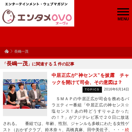
MENU
長嶋一茂
長嶋一茂
１
「
」に関連する
件の記事
中居正広が“神センス”を披露 チャ
ックを開けて司会、その意図は？
2016年6月14日
TOPICS
ＳＭＡＰの中居正広が司会を務めるバ
ラエティー番組「中居正広の神センス☆
塩センス！あの時どうすりゃよかった
の！？」がフジテレビ系で２０日に放送
される。 番組では、年齢、性別、ジャンルも多岐にわたる女性ゲ
スト（おかずクラブ、鈴木奈々、高橋真麻、田中美佐子、・・・
続