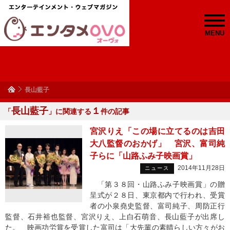
MENU
長山藍子
長山藍子
１
「
」に関連する
件の記事
宮沢りえ「この場に立てるのは吉田
大八監督のおかげ」 宮沢、富司純
子らに「山路ふみ子映画賞」
2014年11月28日
ニュース
「第３８回・山路ふみ子映画賞」の贈
呈式が２８日、東京都内で行われ、受賞
者の小泉堯史監督、富司純子、周防正行
監督、石井裕也監督、宮沢りえ、上白石萌音、長山藍子が出席し
た。 映画功労賞を受賞した富司は「大先輩の素晴らしい方々がお