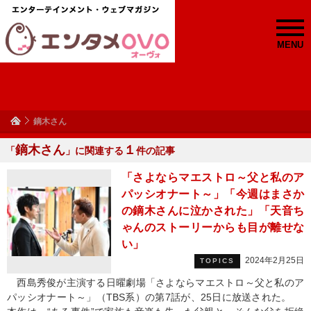
MENU
鏑木さん
鏑木さん
１
「
」に関連する
件の記事
「さよならマエストロ～父と私のア
パッシオナート～」「今週はまさか
の鏑木さんに泣かされた」「天音ち
ゃんのストーリーからも目が離せな
い」
2024年2月25日
TOPICS
西島秀俊が主演する日曜劇場「さよならマエストロ～父と私のア
パッシオナート～」（TBS系）の第7話が、25日に放送された。