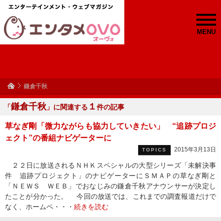
MENU
鎌倉千秋
鎌倉千秋
１
「
」に関連する
件の記事
草なぎ剛「微力ながらも協力していきたい」 “追跡プロジ
ェクト”の番組ナビゲーターに
2015年3月13日
TOPICS
２２日に放送されるＮＨＫスペシャルの大型シリーズ「未解決事
件 追跡プロジェクト」のナビゲーターにＳＭＡＰの草なぎ剛と
「ＮＥＷＳ ＷＥＢ」でおなじみの鎌倉千秋アナウンサーが決定し
たことが分かった。 今回の放送では、これまでの調査報道だけで
なく、ホームペ・・・
続きを読む