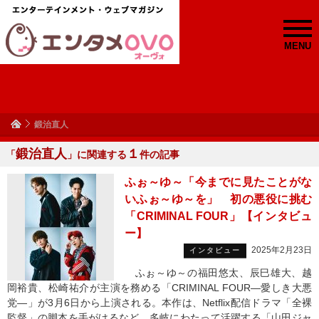
MENU
鍛治直人
鍛治直人
１
「
」に関連する
件の記事
ふぉ～ゆ～「今までに見たことがな
いふぉ～ゆ～を」 初の悪役に挑む
「CRIMINAL FOUR」【インタビュ
ー】
2025年2月23日
インタビュー
ふぉ～ゆ～の福田悠太、辰巳雄大、越
岡裕貴、松崎祐介が主演を務める「CRIMINAL FOUR―愛しき大悪
党―」が3月6日から上演される。本作は、Netflix配信ドラマ「全裸
監督」の脚本を手がけるなど、多岐にわたって活躍する「山田ジャ