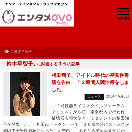
MENU
鈴木早智子
鈴木早智子
１
「
」に関連する
件の記事
相田翔子、アイドル時代の突発性難
聴を告白 「２週間入院治療をしま
した」
2014年6月6日
ニュース
「補聴器ライフスタイルフォーラム
２０１４」が６日、東京都内で行われ、
補聴器広報大使としてタレントの相田翔
子が登場した。 相田はトークショーで「２６歳の時にストレスが
原因で突発性難聴になった」と告白。「あるとき平衡感覚がおかし