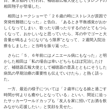
日、東京都内で行われ、補聴器広報大使としてタレントの
相田翔子が登場した。
相田はトークショーで「２６歳の時にストレスが原因で
突発性難聴になった」と告白。「あるとき平衡感覚がおか
しくなってしまい、歌ったり踊ったりするのがとてもつら
くなって。おかしいなと思っていたら、耳の中でゴーと大
音量が鳴るようになり“もう限界”となって、２週間入院治
療をしました」と当時を振り返った。
さらに「５、６年前にはメニエール病にもなった」と明
かした相田は「私の場合は幸いどちらもほぼ完治したけ
ど、補聴器広報大使として補聴器の普及とともにそうした
病気の早期治療の重要性も伝えていけたら」と熱く語っ
た。
一方、最近の様子については「２歳半になる娘と過ごす
時間が何よりも癒やしとなっている」といい、間近に迫っ
たサッカーワールドカップも「友人を家に招いてお酒を飲
みながら応援したい」と笑顔を見せた。