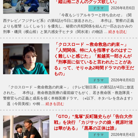
「縦山裕二さんのグッズ欲しい」
2026年8月6日
ドラマ
「今夜もシリアルキラーと待ち合わせ」（関
西テレビ／フジテレビ系）の第6話が5日に放送された。 本作は、警察の正義
よりも復讐（ふくしゅう）を優先し、秘密の共犯関係を結んだ一匹おおかみの
刑事・磯貝（横山裕）と第六感女子ヒナタ（関水渚）の物語 …
続きを読む
「クロスロード ～救命救急の約束～」
「人間関係、特に人を指導するのはすご
く難しいと感じた」「船越英一郎さんが
『刑事面に似ていると言われたことがあ
る』って、そりゃあ2時間ドラマの帝王だ
もの」
2026年8月6日
ドラマ
「クロスロード ～救命救急の約束～」（テレビ朝日系）の第5話が4日に放送
された。 本作は、救命救急医療の最前線でもがく、若き救命医・救急隊員・
警察官らの正義と成長を描く本格医療ドラマ。（※以下、ネタバレを含みます）
遥（今田美桜）や桐 …
続きを読む
「GTO」“鬼塚”反町隆史らが「告白大作
戦」を決行 「カジサックの娘・梶原叶渚
は華がある」「黒幕の正体は誰」
2026年8月4日
ドラマ