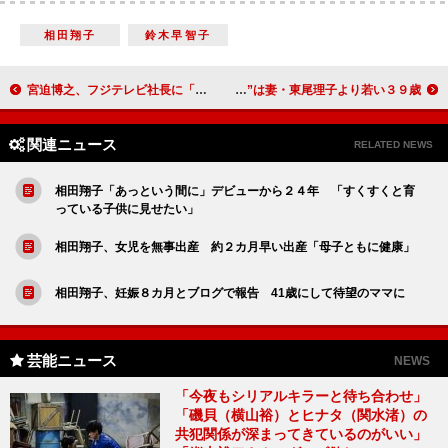
相田翔子
鈴木早智子
宮迫博之、フジテレビ社長に「長い目で見て」 「バイキング」低視聴率で懇願
石田純一、Ｗ杯観戦でブラジルへ「ベスト８見たい」 “体内年齢”は妻・東尾理子より若い３９歳
関連ニュース
RELATED NEWS
相田翔子「あっという間に」デビューから２４年 「すくすくと育
っている子供に見せたい」
相田翔子、女児を無事出産 約２カ月早い出産「母子ともに健康」
相田翔子、妊娠８カ月とブログで報告 41歳にして待望のママに
芸能ニュース
NEWS
「今夜もシリアルキラーと待ち合わせ」
「磯貝（横山裕）とヒナタ（関水渚）の
共犯関係が深まってきているのがいい」