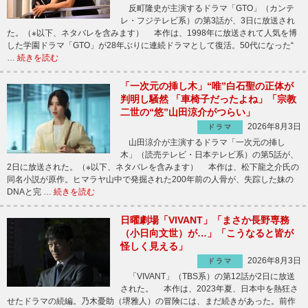
反町隆史が主演するドラマ「GTO」（カンテ
レ・フジテレビ系）の第3話が、3日に放送され
た。（※以下、ネタバレを含みます） 本作は、1998年に放送されて人気を博
した学園ドラマ「GTO」が28年ぶりに連続ドラマとして復活。50代になった“
…
続きを読む
「一次元の挿し木」“唯”白石聖の正体が
判明し騒然 「車椅子だったよね」「宗教
二世の“悠”山田涼介がつらい」
2026年8月3日
ドラマ
山田涼介が主演するドラマ「一次元の挿し
木」（読売テレビ・日本テレビ系）の第5話が、
2日に放送された。（※以下、ネタバレを含みます） 本作は、松下龍之介氏の
同名小説が原作。ヒマラヤ山中で発掘された200年前の人骨が、失踪した妹の
DNAと完 …
続きを読む
日曜劇場「VIVANT」「まさか長野専務
（小日向文世）が…」「こうなると皆が
怪しく見える」
2026年8月3日
ドラマ
「VIVANT」（TBS系）の第12話が2日に放送
された。 本作は、2023年夏、日本中を熱狂さ
せたドラマの続編。乃木憂助（堺雅人）の冒険には、まだ続きがあった。前作