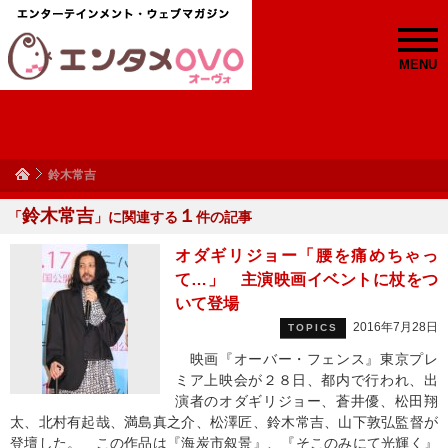
MENU
鈴木常吉
鈴木常吉
１
「
」に関連する
件の記事
オダギリジョー「腰を痛めちゃっ
て…」 主演映画イベントに杖をつ
いて登場
2016年7月28日
TOPICS
映画『オーバー・フェンス』東京プレ
ミア上映会が２８日、都内で行われ、出
演者のオダギリジョー、蒼井優、松田翔
太、北村有起哉、満島真之介、松澤匠、鈴木常吉、山下敦弘監督が
登壇した。 この作品は『海炭市叙景』、『そこのみにて光輝く』