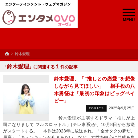
MENU
鈴⽊愛理
鈴⽊愛理
１
「
」に関連する
件の記事
鈴木愛理、「“推しとの恋愛”を想像
しながら見てほしい」 相手役の八
木勇征は「最初の印象はビッグベイ
ビー」
2025年9月25日
TOPICS
鈴⽊愛理が主演するドラマ「推しが上
司になりまして フルスロットル」(テレ東系)が、10月8日から放送
がスタートする。 本作は2023年に放送され、「全オタクの夢だ、
最高」「キュンキュンが止まらない」など、女性を中心に共感を集