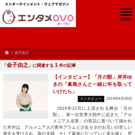
MENU
金子由之
金子由之
１
「
」に関連する
件の記事
【インタビュー】「月の獣」岸井ゆ
きの「眞島さんと一緒に年を取って
いけたら」
2019年8月30日
インタビュー
2019年12月に上演される舞台「月の
獣」。第一次世界大戦中に起きた「アル
メニア人迫害」の実話に基づいて描かれ
た本作は、アルメニア人の青年アラムと少女セタがお互いの苦しい
過去を受け入れ、真の夫婦、そして家族になっていく姿を描く。世