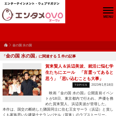
MENU
金の国 水の国
金の国 水の国
１
「
」に関連する
件の記事
賀来賢人＆浜辺美波、就活に悩む学
生たちにエール 「言霊ってあると
思う」「思い込むことも大事」
2023年1月18日
TOPICS
映画『金の国 水の国』公開直前イベン
トが18日、東京都内で行われ、声優を務
めた賀来賢人、浜辺美波が登壇した。
本作は、国交の断絶した隣国同士に住む王女サーラ（浜辺）と貧し
くも家族思いな建築士ナランバヤル（賀来）のラブストーリー。