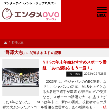
MENU
野澤大志
野澤大志
１
「
」に関連する
件の記事
NHKの年末年始おすすめスポーツ番
組 「あの感動をもう一度！」
2023年12月28日
TOPICS
2023年は、侍ジャパンのWBC優勝、な
でしこジャパンの活躍、MLB史上初とな
る大谷翔平選手が満票で2回目のMVP受賞
など、スポーツの話題で大いに盛り上が
った1年となった。 NHKは年末に、新作の番組、視聴者からの反
響の大きかったアンコール番組を放送する。あの感動をも・・・
続