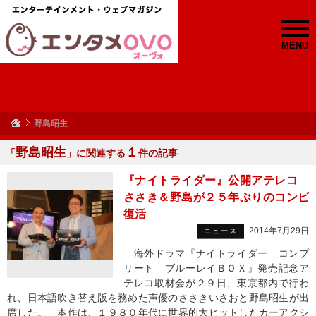
MENU
野島昭生
野島昭生
１
「
」に関連する
件の記事
『ナイトライダー』公開アテレコ
ささき＆野島が２５年ぶりのコンビ
復活
2014年7月29日
ニュース
海外ドラマ『ナイトライダー コンプ
リート ブルーレイＢＯＸ』発売記念ア
テレコ取材会が２９日、東京都内で行わ
れ、日本語吹き替え版を務めた声優のささきいさおと野島昭生が出
席した。 本作は、１９８０年代に世界的大ヒットしたカーアクシ