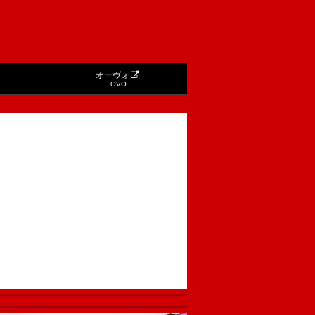
オーヴォ
OVO