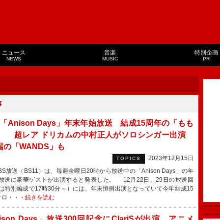
ニュース
音楽
特別企画
NEWS
MUSIC
PR
事
1「Anison Days」年末年始放送 結成15周年の「もも
」 超レア ドリカムの中村正人がソロシンガー出演
場の「WANDS」も
2023年12月15日
TOPICS
放送（BS11）は、毎週金曜日20時から放送中の「Anison Days」の年
放送に豪華ゲストが出演すると発表した。 12月22日、29日の放送回
日は特別編成で17時30分～）には、年末恒例出演となっていて今年結成15
クロ・・・
続きを読む
ison Days」放送300回記念にClariSが出演 アニメ