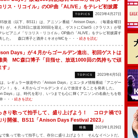
コリス・リコイル」のOP曲「ALIVE」をテレビ初披露
2023年4月27日
TOPICS
S放送（以下、BS11）は、アニソン番組「Anison Days」（毎週金曜日
時）が、４月28日に放送300回を迎え、ゲストにClariS（クラリス）が登
テレビアニメ「リコリス・リコイル」OP曲の「ALIVE」をテレビ初披露す
表した。 森口博子と酒井ミキオがMCを・・・
続きを読む
ison Days」が４月からゴールデン進出、初回ゲストは
雅美 MC森口博子「目指せ、放送1000回の気持ちで頑
ます」
2023年4月5日
TOPICS
1は、レギュラー放送中の「Anison Days」とエンタメ情報番組「アニゲー
ブン！」を、４月からゴールデンタイムで放送することを発表した。
ison Days」は、時代を彩り、いつまでも心に輝くアニソンの名曲たちを歌
井・・・
続きを読む
っきり歌って拍手して、盛り上げよう！ コロナ禍で3
開催、BS11「Anison Days Festival 2023」
2023年1月29日
特集
で集って歌って拍手して、存分に盛り上げよう！ そんなイベントだ。