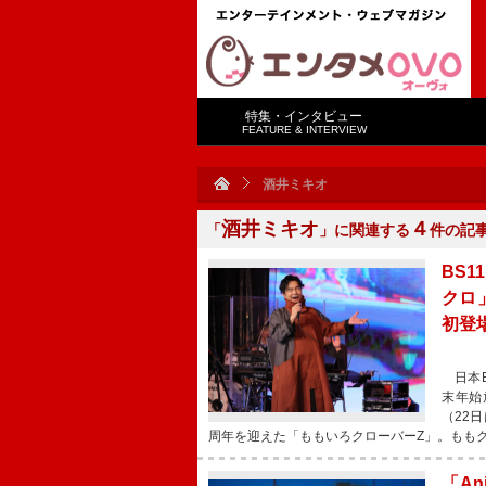
特集・インタビュー
FEATURE & INTERVIEW
酒井ミキオ
酒井ミキオ
４
「
」に関連する
件の記
BS1
クロ
初登
日本BS
末年始
（22
周年を迎えた「ももいろクローバーZ」。もも
「An