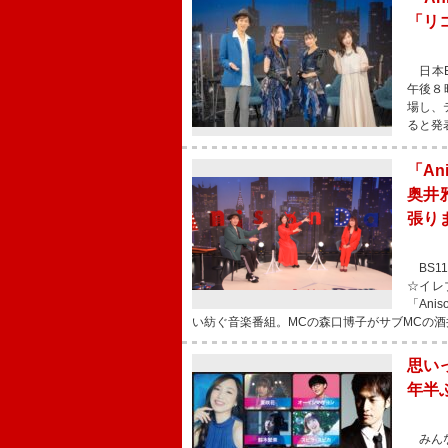
「リ
日本B
午後８
場し、
ると発
「An
奥井
張り
BS1
☆イレ
「An
い紡ぐ音楽番組。MCの森口博子がサブMCの酒
思い
年半ぶり
みんな