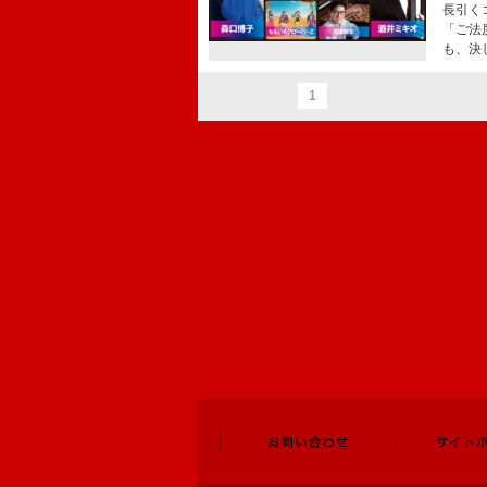
長引く
「ご法
も、決
1