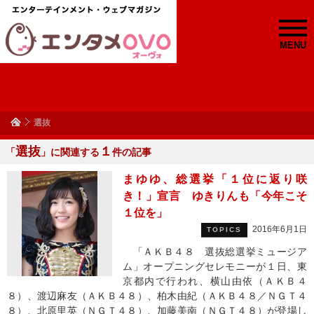
MENU
選抜
選抜
１
「
」に関連する
件の記事
まゆゆ、総選挙「１位に返り咲
き！」宣言 ゆきりんも「今年こそ
１位を」
2016年6月1日
TOPICS
「ＡＫＢ４８ 選抜総選挙ミュージア
ム」オープニングセレモニーが１日、東
京都内で行われ、横山由依（ＡＫＢ４
８）、渡辺麻友（ＡＫＢ４８）、柏木由紀（ＡＫＢ４８／ＮＧＴ４
８）、北原里英（ＮＧＴ４８）、加藤美南（ＮＧＴ４８）が登場し