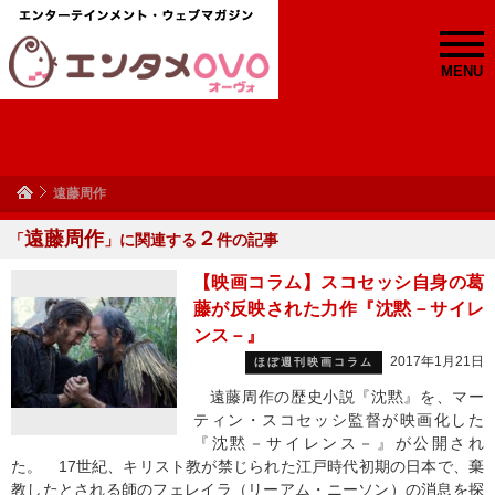
MENU
遠藤周作
遠藤周作
２
「
」に関連する
件の記事
【映画コラム】スコセッシ自身の葛
藤が反映された力作『沈黙－サイレ
ンス－』
2017年1月21日
ほぼ週刊映画コラム
遠藤周作の歴史小説『沈黙』を、マー
ティン・スコセッシ監督が映画化した
『沈黙－サイレンス－』が公開され
た。 17世紀、キリスト教が禁じられた江戸時代初期の日本で、棄
教したとされる師のフェレイラ（リーアム・ニーソン）の消息を探