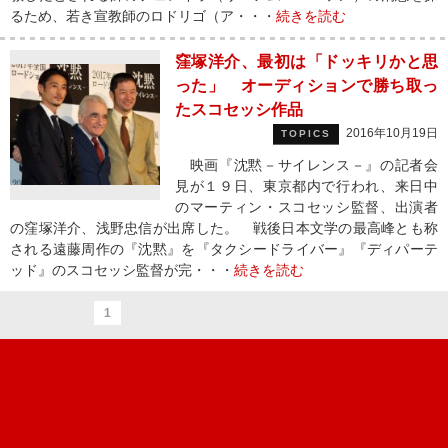
るため、若き宣教師のロドリゴ（ア・・・
続きを読む
窪塚洋介、最初は「ドッキリかと思
った」 オーディションで勝ち取っ
たスコセッシ作品
2016年10月19日
TOPICS
映画『沈黙－サイレンス－』の記者会
見が１９日、東京都内で行われ、来日中
のマーティン・スコセッシ監督、出演者
の窪塚洋介、浅野忠信が出席した。 戦後日本文学の最高峰とも称
される遠藤周作の『沈黙』を『タクシードライバー』『ディパーテ
ッド』のスコセッシ監督が完・・・
続きを読む
1