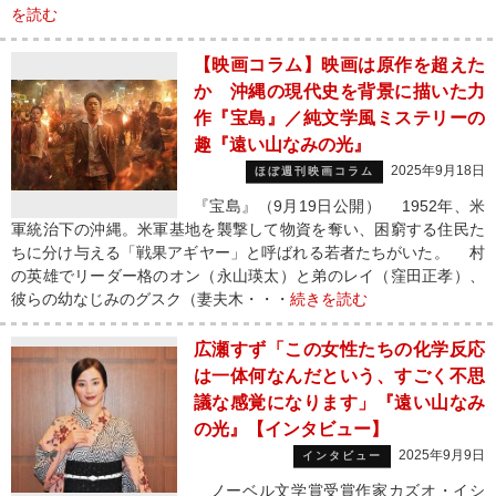
を読む
【映画コラム】映画は原作を超えた
か 沖縄の現代史を背景に描いた力
作『宝島』／純文学風ミステリーの
趣『遠い山なみの光』
2025年9月18日
ほぼ週刊映画コラム
『宝島』（9月19日公開） 1952年、米
軍統治下の沖縄。米軍基地を襲撃して物資を奪い、困窮する住民た
ちに分け与える「戦果アギヤー」と呼ばれる若者たちがいた。 村
の英雄でリーダー格のオン（永山瑛太）と弟のレイ（窪田正孝）、
彼らの幼なじみのグスク（妻夫木・・・
続きを読む
広瀬すず「この女性たちの化学反応
は一体何なんだという、すごく不思
議な感覚になります」『遠い山なみ
の光』【インタビュー】
2025年9月9日
インタビュー
ノーベル文学賞受賞作家カズオ・イシ