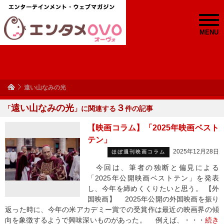
MENU
遠い山なみの光
遠い山なみの光
３
「
」に関連する
件の記事
【映画コラム】「2025年映画ベスト
テン」
2025年12月28日
ほぼ週刊映画コラム
今回は、筆者の独断と偏見による
「2025年公開映画ベストテン」を発表
し、今年を締めくくりたいと思う。 【外
国映画】 2025年公開の外国映画を振り
返った時に、今年の米アカデミー賞での受賞作は最近の映画界の傾
向を象徴するようで興味深いものがあった。 例えば、・・・
続き