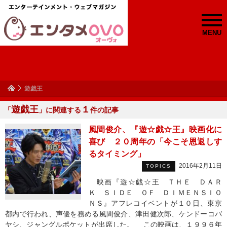
MENU
遊戯王
遊戯王
１
「
」に関連する
件の記事
風間俊介、『遊☆戯☆王』映画化に
喜び ２０周年の「今こそ恩返しす
るタイミング」
2016年2月11日
TOPICS
映画『遊☆戯☆王 ＴＨＥ ＤＡＲ
Ｋ ＳＩＤＥ ＯＦ ＤＩＭＥＮＳＩＯ
ＮＳ』アフレコイベントが１０日、東京
都内で行われ、声優を務める風間俊介、津田健次郎、ケンドーコバ
ヤシ、ジャングルポケットが出席した。 この映画は、１９９６年