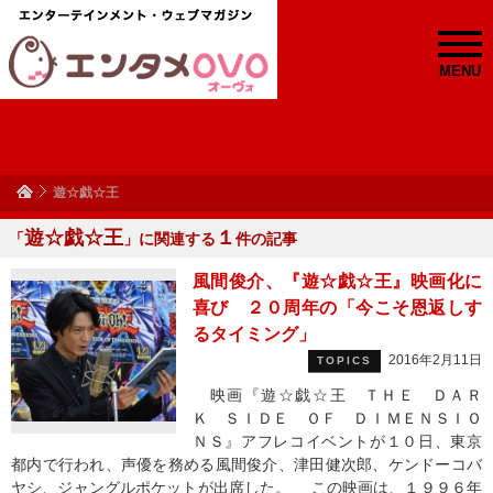
MENU
遊☆戯☆王
遊☆戯☆王
１
「
」に関連する
件の記事
風間俊介、『遊☆戯☆王』映画化に
喜び ２０周年の「今こそ恩返しす
るタイミング」
2016年2月11日
TOPICS
映画『遊☆戯☆王 ＴＨＥ ＤＡＲ
Ｋ ＳＩＤＥ ＯＦ ＤＩＭＥＮＳＩＯ
ＮＳ』アフレコイベントが１０日、東京
都内で行われ、声優を務める風間俊介、津田健次郎、ケンドーコバ
ヤシ、ジャングルポケットが出席した。 この映画は、１９９６年