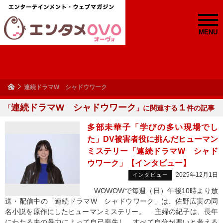
MENU
連続ドラマW シャドウワーク
連続ドラマW シャドウワーク
１
「
」に関連する
件の記事
多部未華子「学びの多い現場でし
た」DV被害者役に挑んだヒューマン
ミステリー「連続ドラマW シャド
ウワーク」【インタビュー】
2025年12月1日
インタビュー
WOWOWで毎週（日）午後10時より放
送・配信中の「連続ドラマW シャドウワーク」は、佐野広実の同
名小説を原作にしたヒューマンミステリー。 主婦の紀子は、長年
にわたる夫の暴力によって自己喪失し、すべて自分が悪いと考える