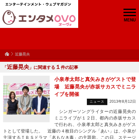
MENU
近藤晃央
近藤晃央
１
「
」に関連する
件の記事
小泉孝太郎と真矢みきがゲストで登
場 近藤晃央が赤坂サカスでミニラ
イブを開催
2013年8月12日
ニュース
シンガーソングライターの近藤晃央の
ミニライブが１２日、都内の赤坂サカス
で行われ、小泉孝太郎と真矢みきがゲス
トとして登場した。 近藤の４枚目のシングル「あい」は、小泉が
主演するＴＢＳドラマ「名もなき毒」の主題歌。この日、ステージ