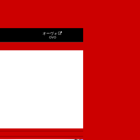
オーヴォ
OVO