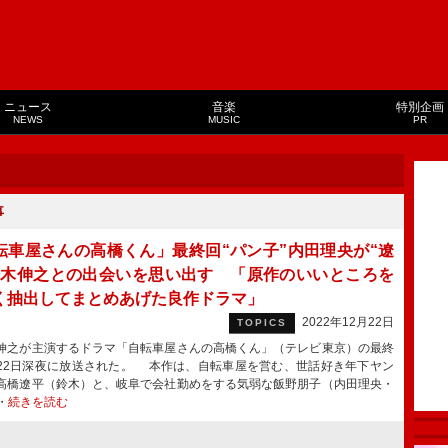
ニュース
音楽
特別企画
NEWS
MUSIC
PR
事
転車屋さんの高橋くん」最終回“パン子”内田理央が“遼
鈴木伸之との出会いを思い出す 「原作のいいところを
く抽出してまとめあげた良作ドラマ」
2022年12月22日
TOPICS
之が主演するドラマ「自転車屋さんの高橋くん」（テレビ東京）の最終
22日深夜に放送された。 本作は、自転車屋を営む、世話好き年下ヤン
高橋遼平（鈴木）と、岐阜で会社勤めをする気弱な飯野朋子（内田理央・
・
続きを読む