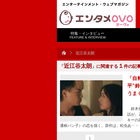
特集・インタビュー
FEATURE & INTERVIEW
近江谷太朗
近江谷太朗
１
「
」に関連する
件の記
「自
平”
うま
鈴木伸
話が、
キーの
通称パン子）の恋を描く。原作は、松虫あ・・
1