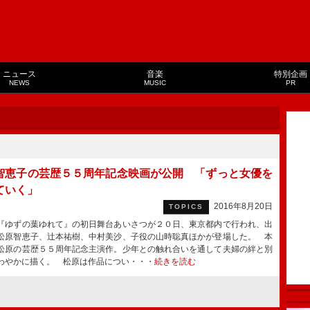
ニュース
音楽
特別企画
NEWS
MUSIC
PR
智恵子の芸歴５５周年記念映画が公開 「ずっと女優を
ていく」
2016年8月20日
TOPICS
ゆずの葉ゆれて』の初日舞台あいさつが２０日、東京都内で行われ、出
松原智恵子、辻本祐樹、中村美沙、子役の山時聡真ほかが登場した。 本
松原の芸歴５５周年記念主演作。少年との触れ合いを通して夫婦の絆と別
わやかに描く。 松原は作品につい・・・
続きを読む