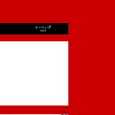
オーヴォ
OVO