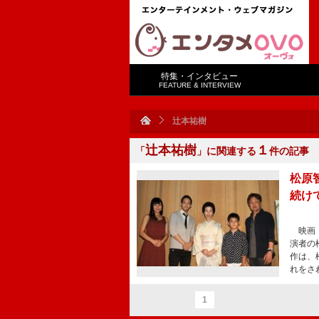
特集・インタビュー
FEATURE & INTERVIEW
辻本祐樹
辻本祐樹
１
「
」に関連する
件の記事
松原
続け
映画『
演者の
作は、
れをさ
1