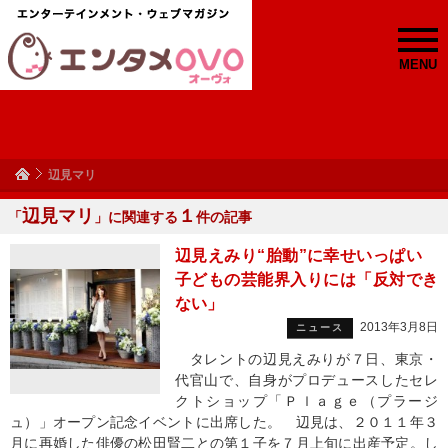
MENU
辺見マリ
辺見マリ
１
「
」に関連する
件の記事
辺見えみり“胎動”に幸せいっぱい
子どもの芸能界入りには「反対でき
ない」
2013年3月8日
ニュース
タレントの辺見えみりが７日、東京・
代官山で、自身がプロデュースしたセレ
クトショップ「Ｐｌａｇｅ（プラージ
ュ）」オープン記念イベントに出席した。 辺見は、２０１１年３
月に再婚した俳優の松田賢二との第１子を７月上旬に出産予定。し