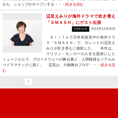
かも、ショップがオープンする・・・
続きを読む
辺見えみりが海外ドラマで吹き替え
「ＳＭＡＳＨ」にゲスト出演
2012年12月20日
TOPICS
Ｄｌｉｆｅで日本初放送中の海外ドラ
マ「ＳＭＡＳＨ」で、タレントの辺見え
みりが吹き替えに挑戦した。 本作は、
マリリン・モンローの人生を題材にした
ミュージカルで、ブロードウェーの舞台裏と、人間模様をリアルか
つドラマチックに描く。 辺見は、大物舞台プロデ・・・
続きを読
む
1