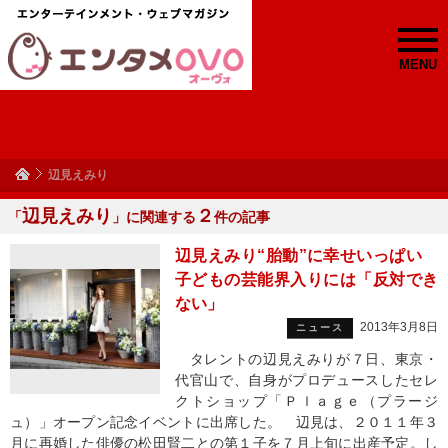
MENU
辺見えみり
辺見えみり
２
「
」に関連する
件の記事
辺見えみり“胎動”に幸せいっぱい
子どもの芸能界入りには「反対でき
ない」
2013年3月8日
ニュース
タレントの辺見えみりが７日、東京・
代官山で、自身がプロデュースしたセレ
クトショップ「Ｐｌａｇｅ（プラージ
ュ）」オープン記念イベントに出席した。 辺見は、２０１１年３
月に再婚した俳優の松田賢二との第１子を７月上旬に出産予定。し