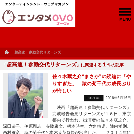
MENU
超高速！参勤交代リターンズ
超高速！参勤交代リターンズ
１
「
」に関連する
件の記事
佐々木蔵之介“まさか”の続編に「や
りすぎた」 猿の菊千代の成長ぶり
が悔しい
2016年6月16日
TOPICS
映画『超高速！参勤交代リターンズ』
完成報告会見リターンズが１６日、東京
都内で行われ、出演者の佐々木蔵之介、
深田恭子、伊原剛志、寺脇康文、柄本時生、六角精児、陣内孝則、
西村雅彦、猿の菊千代と本木克英監督が出席した。 ２０１４年に