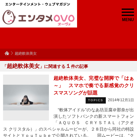
MENU
超絶軟体美女
超絶軟体美女
１
「
」に関連する
件の記事
超絶軟体美女、完璧な開脚で「はぁ
～」 スマホで奏でる新感覚のクリ
スマスソングが話題
2014年12月1日
TOPICS
“軟体アイドル”のなあ坊豆腐＠那奈が出
演したソフトバンクの新スマートフォン
「ＡＱＵＯＳ ＣＲＹＳＴＡＬ（アクオ
ス クリスタル）」のスペシャルムービーが、２８日から同社の特設
サイトとＹｏｕＴｕｂｅで公開されている。 同ムービーは、“ク