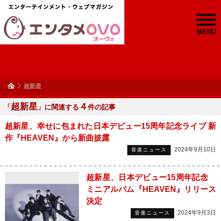
MENU
超新星
超新星
４
「
」に関連する
件の記事
超新星、幸せに包まれた日本デビュー15周年記念ライブ 新
作『HEAVEN』から新曲披露
2024年9月10日
音楽ニュース
超新星、日本デビュー15周年記念
ミニアルバム『HEAVEN』リリース
決定
2024年9月3日
音楽ニュース