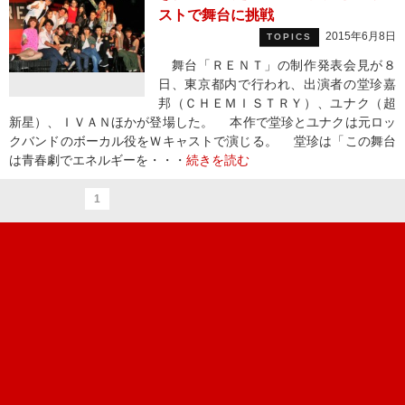
ストで舞台に挑戦
2015年6月8日
TOPICS
舞台「ＲＥＮＴ」の制作発表会見が８
日、東京都内で行われ、出演者の堂珍嘉
邦（ＣＨＥＭＩＳＴＲＹ）、ユナク（超
新星）、ＩＶＡＮほかが登場した。 本作で堂珍とユナクは元ロッ
クバンドのボーカル役をＷキャストで演じる。 堂珍は「この舞台
は青春劇でエネルギーを・・・
続きを読む
1