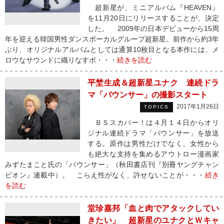
超新星が、ミニアルバム『HEAVEN』
を11月20日にリリースすることが、決定
した。 2009年の日本デビューから15周
年を迎える韓国男性ダンスボーカルグループ超新星。前作から約3年
ぶり、オリジナルアルバムとしては通算10枚目となる本作には、メ
ロウなサウンドに織りなすボ・・・
続きを読む
平埜生成＆超新星ユナク 連続ドラ
マ「バウンサー」の撮影スタート
2017年1月26日
TOPICS
ＢＳスカパー！は４月１４日からオリ
ジナル連続ドラマ「バウンサー」を放送
する。原作は男性だけでなく、女性から
も絶大な支持を集めるアウトロー漫画家
みずたまこと氏の「バウンサー」（秋田書店刊『別冊ヤングチャン
ピオン』連載中）。 こらえ性がなく、許せないことが・・・
続き
を読む
堂珍嘉邦「血と肉でアタックしてい
きたい」 超新星のユナクとＷキャ