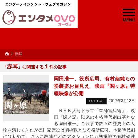
MENU
赤耳
赤耳
１
「
」に関連する
件の記事
岡田准一、役所広司、有村架純らの
扮装姿お目見え 映画『関ヶ原』特
報映像が公開
2017年3月12日
TOPICS
ＮＨＫ大河ドラマ「軍師官兵衛」、映
画『蜩ノ記』以来の本格時代劇出演とな
る岡田准一、これまで数々の歴史上の人
物を演じてきたが徳川家康役は初挑戦となる役所広司、本格時代劇
には初めて、さらに殺陣などのアクションにも初挑戦の有村架純