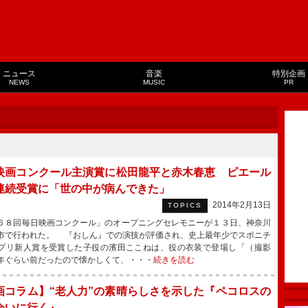
ニュース
音楽
特別企画
NEWS
MUSIC
PR
映画コンクール主演賞に松田龍平と赤木春恵 ピエール
連続受賞に「世の中が病んできた」
2014年2月13日
TOPICS
８回毎日映画コンクール」のオープニングセレモニーが１３日、神奈川
市で行われた。 『おしん』での演技が評価され、史上最年少でスポニチ
プリ新人賞を受賞した子役の濱田ここねは、役の衣装で登場し「（撮影
年ぐらい前だったので懐かしくて、・・・
続きを読む
画コラム】“老人力”の素晴らしさを示した『ペコロスの
会いに行く』