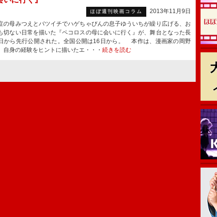
2013年11月9日
ほぼ週刊映画コラム
の母みつえとバツイチでハゲちゃびんの息子ゆういちが繰り広げる、お
も切ない日常を描いた『ペコロスの母に会いに行く』が、舞台となった長
日から先行公開された。全国公開は16日から。 本作は、漫画家の岡野
、自身の経験をヒントに描いたエ・・・
続きを読む