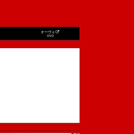
オーヴォ
OVO