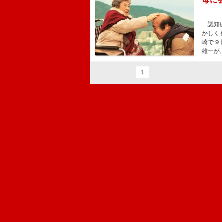
認知症
かしく
崎で９
雄一が
1