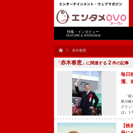
特集・インタビュー
FEATURE & INTERVIEW
赤木春恵
赤木春恵
２
「
」に関連する
件の記事
毎日
瀧、
「第６
県川崎
グラン
は）１
【映
母に