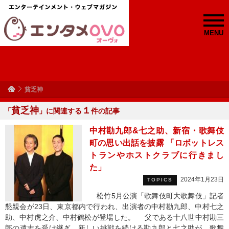
MENU
貧乏神
貧乏神
１
「
」に関連する
件の記事
中村勘九郎&七之助、新宿・歌舞伎
町の思い出話を披露 「ロボットレス
トランやホストクラブに行きまし
た」
2024年1月23日
TOPICS
松竹5月公演「歌舞伎町大歌舞伎」記者
懇親会が23日、東京都内で行われ、出演者の中村勘九郎、中村七之
助、中村虎之介、中村鶴松が登場した。 父である十八世中村勘三
郎の遺志を受け継ぎ、新しい挑戦を続ける勘九郎と七之助が、歌舞