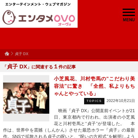
MENU
貞子 DX
貞子 DX
１
「
」に関連する
件の記事
小芝風花、川村壱馬の“こだわり美
容法”に驚き 「全然、私よりもち
ゃんとやっている」
2022年10月21日
TOPICS
映画『貞子 DX』公開直前イベントが21
日、東京都内で行われ、出演者の小芝風
花と川村壱馬と“貞子”が登場した。 本
作は、世界中を震撼（しんかん）させた最恐ホラー『貞子』の最新
作。SNSで拡散される貞子の呪いと、“呪いの方程式”を解明しよう