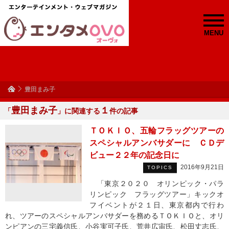
MENU
豊田まみ子
豊田まみ子
１
「
」に関連する
件の記事
ＴＯＫＩＯ、五輪フラッグツアーの
スペシャルアンバサダーに ＣＤデ
ビュー２２年の記念日に
2016年9月21日
TOPICS
「東京２０２０ オリンピック・パラ
リンピック フラッグツアー」キックオ
フイベントが２１日、東京都内で行わ
れ、ツアーのスペシャルアンバサダーを務めるＴＯＫＩＯと、オリ
ンピアンの三宅義信氏、小谷実可子氏、荒井広宙氏、松田丈志氏、