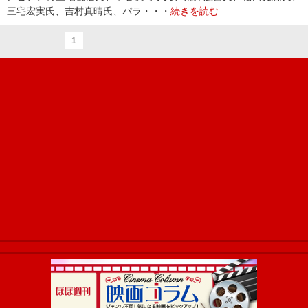
三宅宏実氏、吉村真晴氏、パラ・・・
続きを読む
1