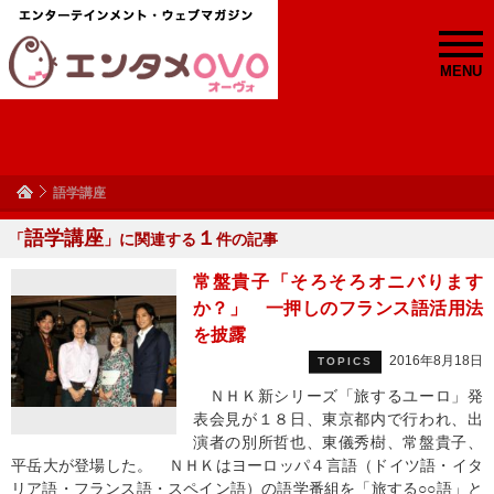
MENU
語学講座
語学講座
１
「
」に関連する
件の記事
常盤貴子「そろそろオニバります
か？」 一押しのフランス語活用法
を披露
2016年8月18日
TOPICS
ＮＨＫ新シリーズ「旅するユーロ」発
表会見が１８日、東京都内で行われ、出
演者の別所哲也、東儀秀樹、常盤貴子、
平岳大が登場した。 ＮＨＫはヨーロッパ４言語（ドイツ語・イタ
リア語・フランス語・スペイン語）の語学番組を「旅する○○語」と