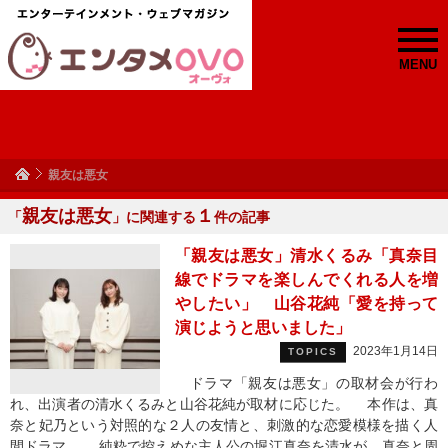
MENU
親友は悪女
親友は悪女
１
「
」に関連する
件の記事
「親友は悪女」清水くるみ「真奈目
線でドラマを楽しんでくれる人を増
やしたい」 山谷花純「愛を持って
演じようと思いました」
2023年1月14日
TOPICS
ドラマ「親友は悪女」の取材会が行わ
れ、出演者の清水くるみと山谷花純が取材に応じた。 本作は、真
奈と妃乃という対照的な２人の友情と、刺激的な恋愛模様を描く人
間ドラマ。 純粋で控えめな主人公の堀江真奈を清水が、真奈と周