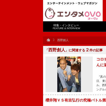
特集・インタビュー
FEATURE & INTERVIEW
西野創人
西野創人
２
「
」に関連する
件の記事
コロ
んに
“真の
日、東
ル、西
ングル
櫻井翔ＶＳ有吉弘行の究極バトル第