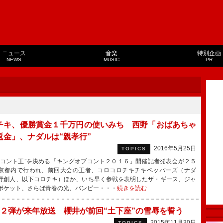
ニュース
音楽
特別企画
NEWS
MUSIC
PR
チキ、優勝賞金１千万円の使いみち 西野「おばあちゃ
返金」、ナダルは“親孝行”
2016年5月25日
TOPICS
コント王”を決める「キングオブコント２０１６」開催記者発表会が２５
京都内で行われ、前回大会の王者、コロコロチキチキペッパーズ（ナダ
野創人、以下コロチキ）ほか、いち早く参戦を表明したザ・ギース、ジャ
ポケット、さらば青春の光、バンビー・・・
続きを読む
２弾が来年放送 櫻井が前回“土下座”の雪辱を誓う
2015年11月30日
TOPICS