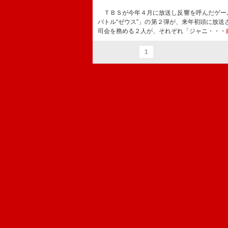
ＴＢＳが今年４月に放送し反響を呼んだゲー
バトル“ゼウス”」の第２弾が、来年初頭に放
司会を務める２人が、それぞれ「ジャニ・・・
1