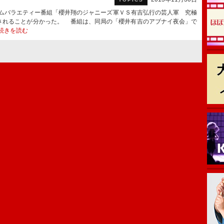
ムバラエティー番組「櫻井翔のジャニーズ軍ＶＳ有吉弘行の芸人軍 究極
送されることが分かった。 番組は、同局の「櫻井有吉のアブナイ夜会」で
続きを読む