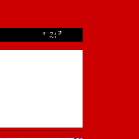
オーヴォ
OVO