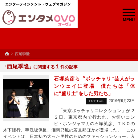
MENU
西尾季隆
西尾季隆
１
「
」に関連する
件の記事
石塚英彦ら〝ポッチャリ”芸人がラ
ンウェイに登場 僕たちは「体
に“盛り土”をした男たち」
2016年9月23日
TOPICS
「東京ポッチャリコレクション」が２
２日、東京都内で行われ、お笑いコン
ビ・ホンジャマカの石塚英彦、ＴＫＯの
木下隆行、芋洗坂係長、湘南乃風の若旦那ほかが登場した。 この
イベントは、日本初の太った男性のためのファッションショー。入