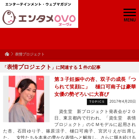
MENU
表情プロジェクト
表情プロジェクト
１
「
」に関連する
件の記事
第３子妊娠中の杏、双子の成長「つ
られて笑顔に」 樋口可南子は豪華
女優の勢ぞろいに大喜び
2017年4月20日
TOPICS
資生堂 新プロジェクト発表会が２０
日、東京都内で行われ、「資生堂 表情
プロジェクト」のＣＭモデルに起用され
た杏、石田ゆり子、篠原涼子、樋口可南子、宮沢りえが出席し
た。 女性たちを本来の豊かな表情へと解放し、さらに輝き続ける