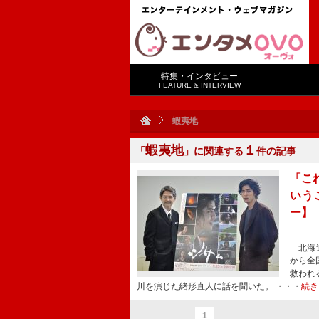
特集・インタビュー
FEATURE & INTERVIEW
蝦夷地
蝦夷地
１
「
」に関連する
件の記事
「こ
いう
ー】
北海道
から全
救われ
川を演じた緒形直人に話を聞いた。 ・・・
続き
1