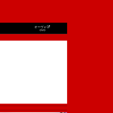
オーヴォ
OVO