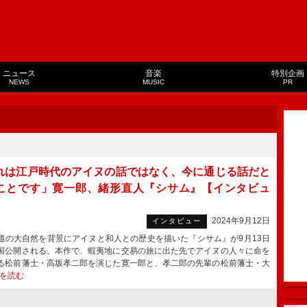
ニュース
音楽
特別企画
NEWS
MUSIC
PR
れは江戸時代のアイヌの話ではなく、今に通じる話だと
ことです」寛一郎、緒形直人『シサム』【インタビュ
2024年9月12日
インタビュー
の大自然を背景にアイヌと和人との歴史を描いた『シサム』が9月13日
国公開される。本作で、蝦夷地に交易の旅に出た先でアイヌの人々に命を
る松前藩士・高坂孝二郎を演じた寛一郎と、孝⼆郎の先輩の松前藩⼠・大
を読む