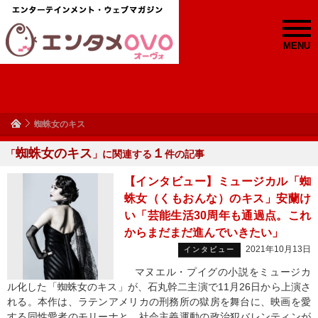
MENU
蜘蛛女のキス
蜘蛛女のキス
１
「
」に関連する
件の記事
【インタビュー】ミュージカル「蜘
蛛女（くもおんな）のキス」安蘭け
い「芸能生活30周年も通過点。これ
からまだまだ進んでいきたい」
2021年10月13日
インタビュー
マヌエル・プイグの小説をミュージカ
ル化した「蜘蛛女のキス」が、石丸幹二主演で11月26日から上演さ
れる。本作は、ラテンアメリカの刑務所の獄房を舞台に、映画を愛
する同性愛者のモリーナと、社会主義運動の政治犯バレンティンが